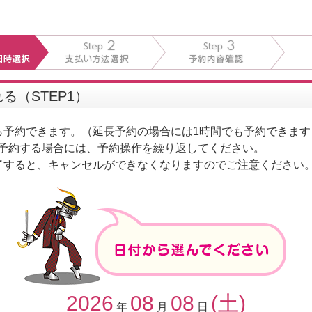
る（STEP1）
ら予約できます。（延長予約の場合には1時間でも予約できます
予約する場合には、予約操作を繰り返してください。
了すると、キャンセルができなくなりますのでご注意ください
2026
08
08
(土)
年
月
日