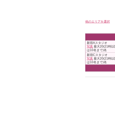
他のエリアを選択
6:
新宿Aスタジオ
写真
最大20(21時以
は10名まで)名
新宿Cスタジオ
写真
最大20(21時以
は10名まで)名
6: